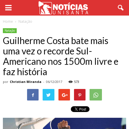
Home
Natação
Natação
Guilherme Costa bate mais
uma vez o recorde Sul-
Americano nos 1500m livre e
faz história
por
Christian Miranda
-
06/12/2017
573