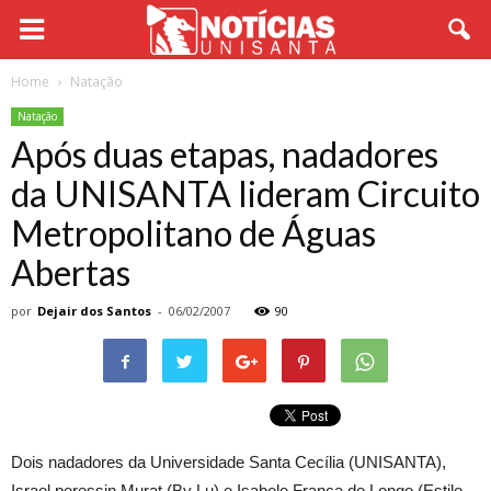
Home
Natação
Natação
Após duas etapas, nadadores
da UNISANTA lideram Circuito
Metropolitano de Águas
Abertas
por
Dejair dos Santos
-
06/02/2007
90
Dois nadadores da Universidade Santa Cecília (UNISANTA),
Israel peressin Murat (By Lu) e Isabele França de Longo (Estilo