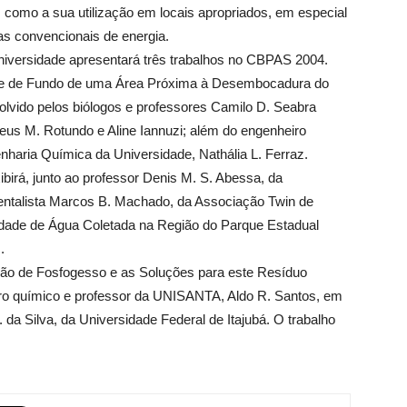
m como a sua utilização em locais apropriados, em especial
as convencionais de energia.
Universidade apresentará três trabalhos no CBPAS 2004.
is e de Fundo de uma Área Próxima à Desembocadura do
lvido pelos biólogos e professores Camilo D. Seabra
heus M. Rotundo e Aline Iannuzi; além do engenheiro
nharia Química da Universidade, Nathália L. Ferraz.
birá, junto ao professor Denis M. S. Abessa, da
entalista Marcos B. Machado, da Associação Twin de
idade de Água Coletada na Região do Parque Estadual
.
ração de Fosfogesso e as Soluções para este Resíduo
eiro químico e professor da UNISANTA, Aldo R. Santos, em
da Silva, da Universidade Federal de Itajubá. O trabalho