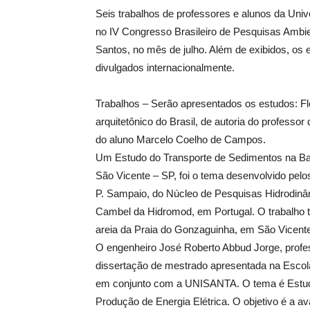
Seis trabalhos de professores e alunos da Un
no IV Congresso Brasileiro de Pesquisas Ambi
Santos, no mês de julho. Além de exibidos, os
divulgados internacionalmente.
Trabalhos – Serão apresentados os estudos: Flo
arquitetônico do Brasil, de autoria do profess
do aluno Marcelo Coelho de Campos.
Um Estudo do Transporte de Sedimentos na Ba
São Vicente – SP, foi o tema desenvolvido pelo
P. Sampaio, do Núcleo de Pesquisas Hidrodinâ
Cambel da Hidromod, em Portugal. O trabalho t
areia da Praia do Gonzaguinha, em São Vicent
O engenheiro José Roberto Abbud Jorge, profes
dissertação de mestrado apresentada na Escola
em conjunto com a UNISANTA. O tema é Estudo 
Produção de Energia Elétrica. O objetivo é a a