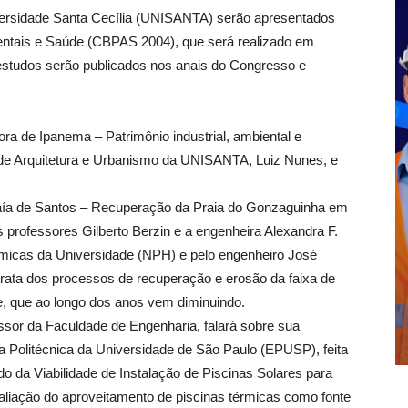
iversidade Santa Cecília (UNISANTA) serão apresentados
entais e Saúde (CBPAS 2004), que será realizado em
 estudos serão publicados nos anais do Congresso e
ra de Ipanema – Patrimônio industrial, ambiental e
or de Arquitetura e Urbanismo da UNISANTA, Luiz Nunes, e
ía de Santos – Recuperação da Praia do Gonzaguinha em
s professores Gilberto Berzin e a engenheira Alexandra F.
micas da Universidade (NPH) e pelo engenheiro José
rata dos processos de recuperação e erosão da faixa de
e, que ao longo dos anos vem diminuindo.
sor da Faculdade de Engenharia, falará sobre sua
 Politécnica da Universidade de São Paulo (EPUSP), feita
da Viabilidade de Instalação de Piscinas Solares para
valiação do aproveitamento de piscinas térmicas como fonte