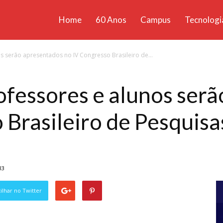
Home
60 Anos
Campus
Tecnologi
ícias
s serão apresentados no IV Congresso Brasileiro de...
santa
ofessores e alunos ser
 Brasileiro de Pesquisa
83
lhar no Twitter