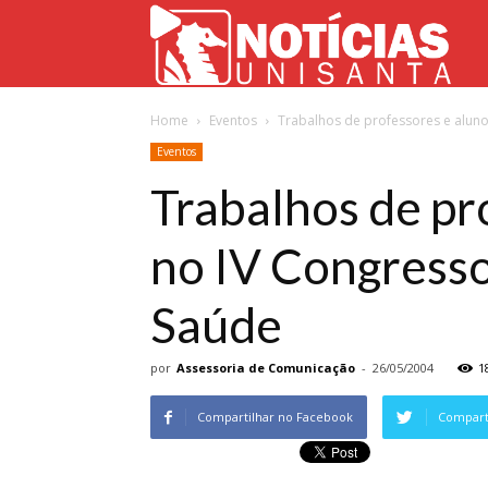
Not
Home
Eventos
Trabalhos de professores e aluno
Uni
Eventos
Trabalhos de pr
no IV Congresso
Saúde
por
Assessoria de Comunicação
-
26/05/2004
1
Compartilhar no Facebook
Comparti