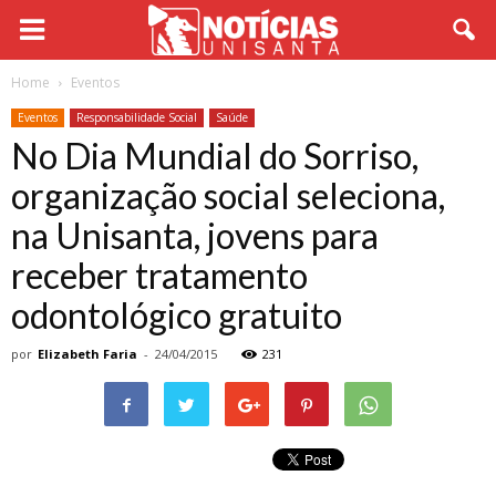
Home
Eventos
Eventos
Responsabilidade Social
Saúde
No Dia Mundial do Sorriso,
organização social seleciona,
na Unisanta, jovens para
receber tratamento
odontológico gratuito
por
Elizabeth Faria
-
24/04/2015
231