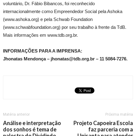
voluntário, Dr. Fábio Bibancos, foi reconhecido
internacionalmente como Empreendedor Social pela Ashoka
(www.ashoka.org) e pela Schwab Foundation
(www.schwabfoundation.org) por seu trabalho à frente da TdB.
Mais informações em www.tdb.org.br.
INFORMAÇÕES PARA A IMPRENSA:
Jhonatas Mendonça – jhonatas@tdb.org.br – 11 5084-7276.
Matéria anterior
Próxima matéria
Análise e interpretação
Projeto Capoeira Escola
dos sonhos é tema de
faz parceria com a
palestra do Dividindo
Unisanta para atender