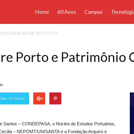
Home
60 Anos
Campus
Tecnologi
ícias
ônio Cultural será de 18/10 a 17/11
santa
bre Porto e Patrimônio C
43
lhar no Twitter
 de Santos – CONDEPASA, o Núcleo de Estudos Portuários,
ta Cecília – NEPOMT/UNISANTA e a Fundação Arquivo e