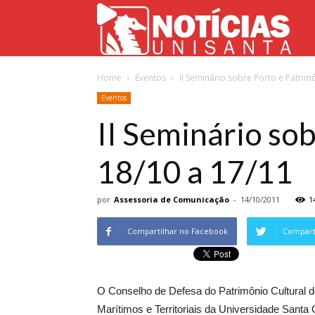
Not
Home
Eventos
II Seminário sobre Porto e Patrim
Uni
Eventos
II Seminário so
18/10 a 17/11
por
Assessoria de Comunicação
-
14/10/2011
1
Compartilhar no Facebook
Comparti
O Conselho de Defesa do Patrimônio Cultural
Marítimos e Territoriais da Universidade San