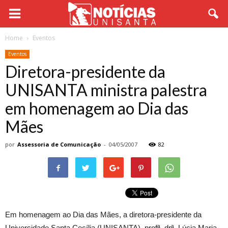
Home
Eventos
Eventos
Diretora-presidente da
UNISANTA ministra palestra
em homenagem ao Dia das
Mães
por
Assessoria de Comunicação
-
04/05/2007
82
Em homenagem ao Dia das Mães, a diretora-presidente da
Universidade Santa Cecília (UNISANTA), profª. drª. Lúcia Maria