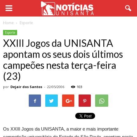
Home
Esporte
Esporte
XXIII Jogos da UNISANTA
apontam os seus dois últimos
campeões nesta terça-feira
(23)
por
Dejair dos Santos
-
22/05/2006
103
Os XXIII Jogos da UNISANTA, a maior e mais importante
competição universitária do Estado de São Paulo, apontam nesta