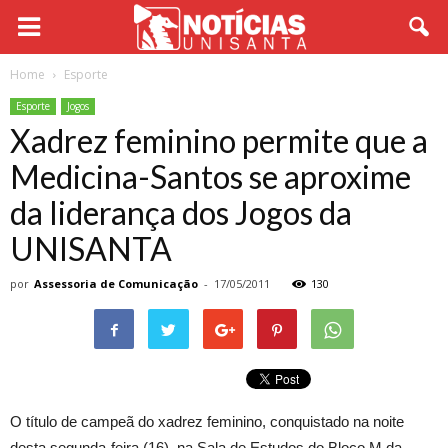
Home
Esporte
Esporte
Jogos
Xadrez feminino permite que a
Medicina-Santos se aproxime
da liderança dos Jogos da
UNISANTA
por
Assessoria de Comunicação
-
17/05/2011
130
O título de campeã do xadrez feminino, conquistado na noite
desta segunda-feira (16), na Sala de Estudos do Bloco M da