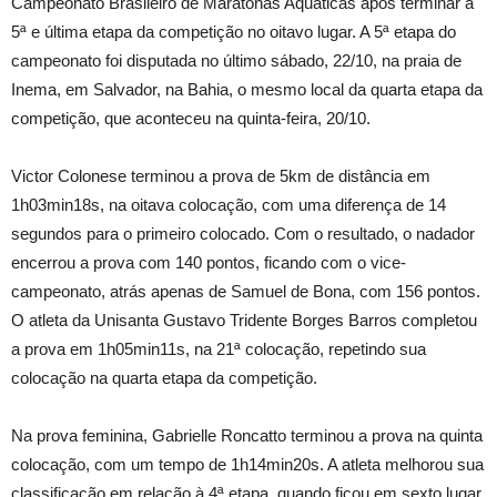
Campeonato Brasileiro de Maratonas Aquáticas após terminar a
5ª e última etapa da competição no oitavo lugar. A 5ª etapa do
campeonato foi disputada no último sábado, 22/10, na praia de
Inema, em Salvador, na Bahia, o mesmo local da quarta etapa da
competição, que aconteceu na quinta-feira, 20/10.
Victor Colonese terminou a prova de 5km de distância em
1h03min18s, na oitava colocação, com uma diferença de 14
segundos para o primeiro colocado. Com o resultado, o nadador
encerrou a prova com 140 pontos, ficando com o vice-
campeonato, atrás apenas de Samuel de Bona, com 156 pontos.
O atleta da Unisanta Gustavo Tridente Borges Barros completou
a prova em 1h05min11s, na 21ª colocação, repetindo sua
colocação na quarta etapa da competição.
Na prova feminina, Gabrielle Roncatto terminou a prova na quinta
colocação, com um tempo de 1h14min20s. A atleta melhorou sua
classificação em relação à 4ª etapa, quando ficou em sexto lugar.