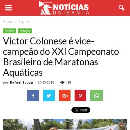
Home
Esporte
Esporte
Natação
Victor Colonese é vice-
campeão do XXI Campeonato
Brasileiro de Maratonas
Aquáticas
por
Rafael Souza
-
24/10/2016
438