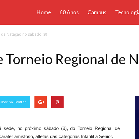
Home
60 Anos
Campus
Tecnologi
ícias
l de Natação no sábado (9)
santa
 Torneio Regional de 
lhar no Twitter
rá sede, no próximo sábado (9), do Torneio Regional de
ráter amistoso, atletas das categorias Infantil a Sênior.