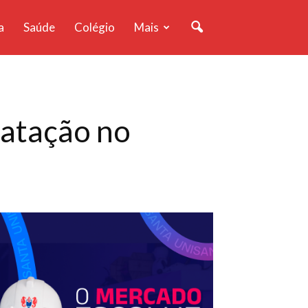
a
Saúde
Colégio
Mais
Natação no