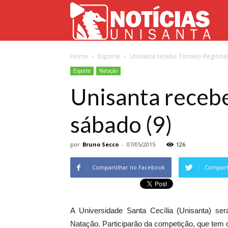
Not
Home
Esporte
Unisanta recebe Torneio Regiona
Uni
Esporte
Natação
Unisanta recebe
sábado (9)
por
Bruno Secco
-
07/05/2015
126
Compartilhar no Facebook
Comparti
A Universidade Santa Cecília (Unisanta) se
Natação. Participarão da competição, que tem ca