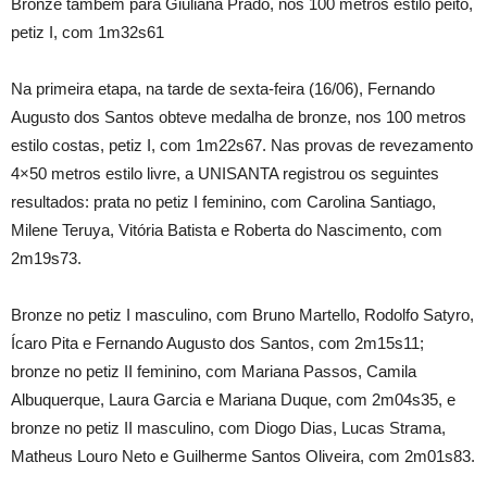
Bronze também para Giuliana Prado, nos 100 metros estilo peito,
petiz I, com 1m32s61
Na primeira etapa, na tarde de sexta-feira (16/06), Fernando
Augusto dos Santos obteve medalha de bronze, nos 100 metros
estilo costas, petiz I, com 1m22s67. Nas provas de revezamento
4×50 metros estilo livre, a UNISANTA registrou os seguintes
resultados: prata no petiz I feminino, com Carolina Santiago,
Milene Teruya, Vitória Batista e Roberta do Nascimento, com
2m19s73.
Bronze no petiz I masculino, com Bruno Martello, Rodolfo Satyro,
Ícaro Pita e Fernando Augusto dos Santos, com 2m15s11;
bronze no petiz II feminino, com Mariana Passos, Camila
Albuquerque, Laura Garcia e Mariana Duque, com 2m04s35, e
bronze no petiz II masculino, com Diogo Dias, Lucas Strama,
Matheus Louro Neto e Guilherme Santos Oliveira, com 2m01s83.