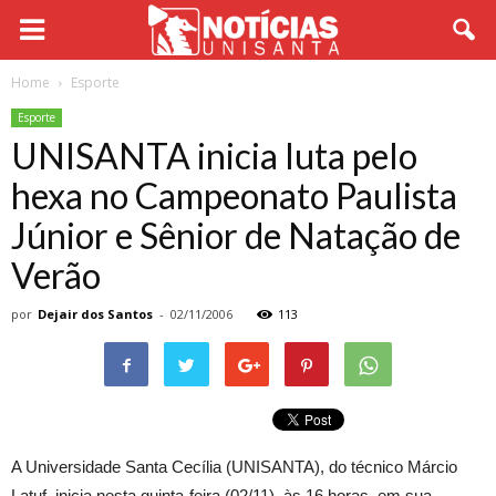
Home
Esporte
Esporte
UNISANTA inicia luta pelo
hexa no Campeonato Paulista
Júnior e Sênior de Natação de
Verão
por
Dejair dos Santos
-
02/11/2006
113
A Universidade Santa Cecília (UNISANTA), do técnico Márcio
Latuf, inicia nesta quinta-feira (02/11), às 16 horas, em sua