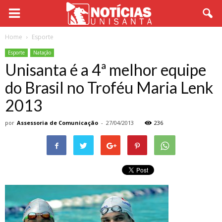
Home
Esporte
Esporte
Natação
Unisanta é a 4ª melhor equipe
do Brasil no Troféu Maria Lenk
2013
por
Assessoria de Comunicação
-
27/04/2013
236