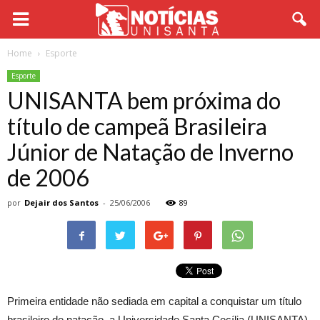
Home
Esporte
Esporte
UNISANTA bem próxima do
título de campeã Brasileira
Júnior de Natação de Inverno
de 2006
por
Dejair dos Santos
-
25/06/2006
89
Primeira entidade não sediada em capital a conquistar um título
brasileiro de natação, a Universidade Santa Cecília (UNISANTA),