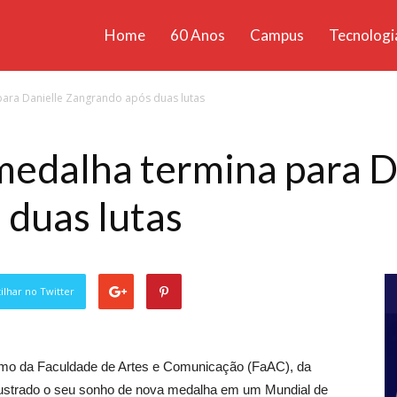
Home
60 Anos
Campus
Tecnologi
ícias
ara Danielle Zangrando após duas lutas
santa
medalha termina para D
duas lutas
lhar no Twitter
lismo da Faculdade de Artes e Comunicação (FaAC), da
rustrado o seu sonho de nova medalha em um Mundial de