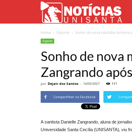
Not
Home
Esporte
Sonho de nova medalha termina p
Uni
Esporte
Sonho de nova 
Zangrando após 
por
Dejair dos Santos
-
16/09/2007
111
Compartilhar no Facebook
Comparti
A santista Danielle Zangrando, aluna de jorna
Universidade Santa Cecília (UNISANTA), viu f