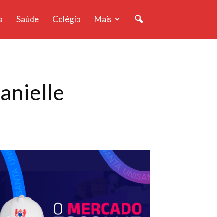
a
Saúde
Colégio
Mais
anielle