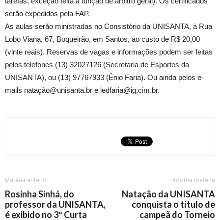
tarefas, exceção feita à função de árbitro geral). Os certificados
serão expedidos pela FAP.
As aulas serão ministradas no Consistório da UNISANTA, à Rua
Lobo Viana, 67, Boqueirão, em Santos, ao custo de R$ 20,00
(vinte reais). Reservas de vagas e informações podem ser feitas
pelos telefones (13) 32027126 (Secretaria de Esportes da
UNISANTA), ou (13) 97767933 (Ênio Faria). Ou ainda pelos e-
mails natação@unisanta.br e ledfaria@ig,cim.br.
Matéria anterior
Próxima matéria
Rosinha Sinhá, do
Natação da UNISANTA
professor da UNISANTA,
conquista o título de
é exibido no 3º Curta
campeã do Torneio