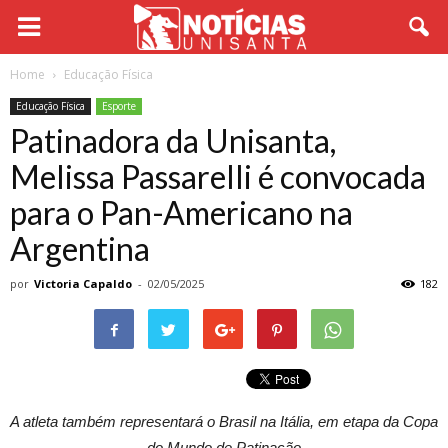
Home
Educação Física
Educação Física
Esporte
Patinadora da Unisanta,
Melissa Passarelli é convocada
para o Pan-Americano na
Argentina
por
Victoria Capaldo
-
02/05/2025
182
A atleta também representará o Brasil na Itália, em etapa da Copa
do Mundo de Patinação