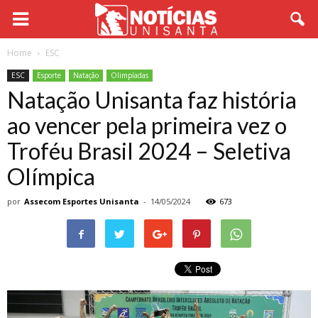
Home
ESC
ESC
Esporte
Natação
Olimpíadas
Natação Unisanta faz história
ao vencer pela primeira vez o
Troféu Brasil 2024 – Seletiva
Olímpica
por
Assecom Esportes Unisanta
-
14/05/2024
673