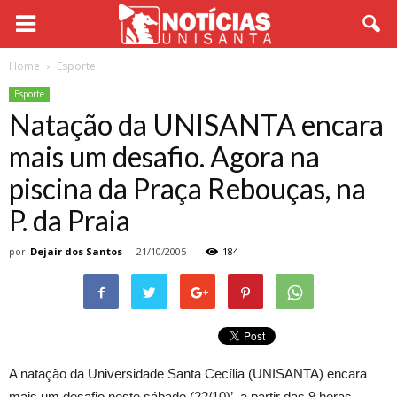
Home
Esporte
Esporte
Natação da UNISANTA encara
mais um desafio. Agora na
piscina da Praça Rebouças, na
P. da Praia
por
Dejair dos Santos
-
21/10/2005
184
A natação da Universidade Santa Cecília (UNISANTA) encara
mais um desafio neste sábado (22/10)’, a partir das 9 horas.