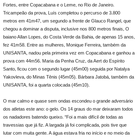
Fortes, entre Copacabana e o Leme, no Rio de Janeiro.
Tricampeão da prova, Luís completou o percurso de 3.800
metros em 41m47, um segundo a frente de Glauco Rangel, que
chegou a dominar a disputa, inclusive nos 800 metros finais, O
baiano Allan Lopes, do Costa Verde da Bahia, de apenas 15 anos,
fez 41m58. Entre as mulheres, Monique Ferreira, também da
UNISANTA, nadou pela primeira vez em Copacabana e ganhou a
prova com 44m56. Maria da Penha Cruz, da Aert do Espírito
Santo, ficou com o segundo lugar (45m00) seguida por Natalya
Yakovleva, do Minas Tênis (45m05). Bárbara Jatobá, também da
UNISANTA, foi a quarta colocada (45m10).
O mar calmo e quase sem ondas escondeu o grande adversário
dos atletas este ano: o gelo. Os 14 graus do mar deixaram todos
os nadadores batendo queixo. “Foi a mais difícil de todas as
travessias que já fiz. A largada já foi complicada, pois tive que
lutar com muita gente. A água estava fria no início e no meio da