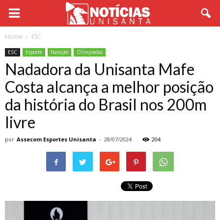
Home
ESC
ESC
Esporte
Natação
Olimpíadas
Nadadora da Unisanta Mafe
Costa alcança a melhor posição
da história do Brasil nos 200m
livre
por
Assecom Esportes Unisanta
-
28/07/2024
204