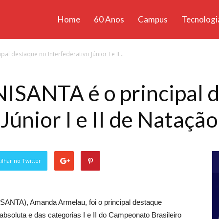
Home
60 Anos
Campus
Tecnologi
ícias
 destaque no Interfederativo Júnior I e II...
santa
ISANTA é o principal 
Júnior I e II de Natação
lhar no Twitter
ISANTA), Amanda Armelau, foi o principal destaque
absoluta e das categorias I e II do Campeonato Brasileiro