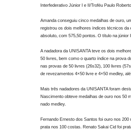
Interfederativo Júnior I e II/Troféu Paulo Robe
Amanda conseguiu cinco medalhas de ouro, uma
registrou os dois melhores índices técnicos da 
absoluto, com 575,50 pontos. O título na júnior 
A nadadora da UNISANTA teve os dois melhores 
50 livres, bem como o quarto índice na prova d
nas provas de 50 livres (26s32), 100 livres (57s
de revezamentos 4×50 livre e 4×50 medley, alé
Mais três nadadores da UNISANTA foram destaqu
Nascimento obteve medalhas de ouro nos 50 me
nado medley.
Fernando Ernesto dos Santos foi ouro nos 200 m
prata nos 100 costas. Renato Sakai Cid foi prata