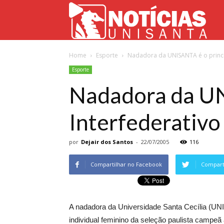
Not
Home
Esporte
Nadadora da UNISANTA é o principal
Uni
Esporte
Nadadora da UN
Interfederativo 
por
Dejair dos Santos
-
22/07/2005
116
Compartilhar no Facebook
Comparti
A nadadora da Universidade Santa Cecília (UN
individual feminino da seleção paulista campeã 