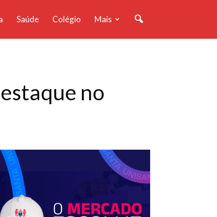
a
Saúde
Colégio
Mais
destaque no