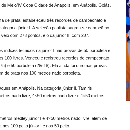
rto de Melo/IV Copa Cidade de Anápolis, em Anápolis, Goiás.
 de prata; estabeleceu três recordes de campeonato e
categoria júnior I. A seleção paulista sagrou-se campeã no
I veio com 278 pontos, e o da júnior II, com 297.
índices técnicos na júnior I nas provas de 50 borboleta e
os 100 livres. Venceu e registrou recordes de campeonato
75) e 50 borboleta (28s18). Ela ainda foi ouro nas provas
m de prata nos 100 metros nado borboleta.
es em Anápolis. Na categoria júnior II, Tamiris
tros nado livre, 4×50 metros nado livre e 4×50 metros
etros medley júnior I e 4×50 metros nado livre, além de
 nos 100 peito júnior I e nos 50 peito.