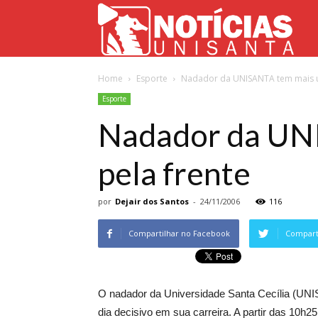
Not
Home
Esporte
Nadador da UNISANTA tem mais u
Uni
Esporte
Nadador da UNI
pela frente
por
Dejair dos Santos
-
24/11/2006
116
Compartilhar no Facebook
Comparti
O nadador da Universidade Santa Cecília (UNI
dia decisivo em sua carreira. A partir das 10