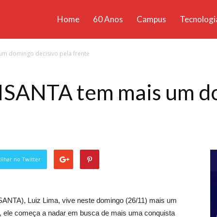
Home
60 Anos
Campus
Tecnologi
ícias
m domingo decisivo pela frente
santa
SANTA tem mais um do
lhar no Twitter
SANTA), Luiz Lima, vive neste domingo (26/11) mais um
h25, ele começa a nadar em busca de mais uma conquista