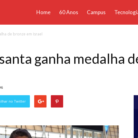
Home
60 Anos
Campus
Tecnologi
ícias
lha de bronze em Israel
santa
santa ganha medalha d
96
lhar no Twitter