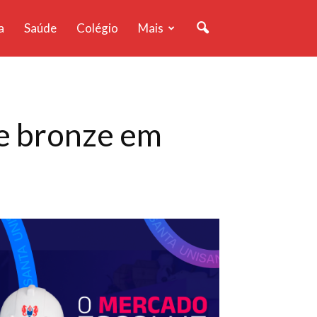
a
Saúde
Colégio
Mais
e bronze em