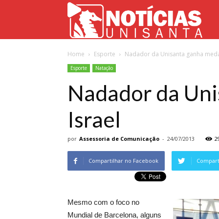
Not
Home
Esporte
Nadador da Unisanta ganha meda
Uni
Esporte
Natação
Nadador da Uni
Israel
por
Assessoria de Comunicação
-
24/07/2013
2
Compartilhar no Facebook
Comparti
Mesmo com o foco no
Mundial de Barcelona, alguns