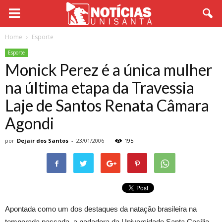
Home
Esporte
Esporte
Monick Perez é a única mulher
na última etapa da Travessia
Laje de Santos Renata Câmara
Agondi
por
Dejair dos Santos
-
23/01/2006
195
Apontada como um dos destaques da natação brasileira na
temporada passada, a nadadora da Universidade Santa Cecília