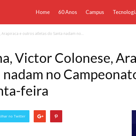
Home
60 Anos
Campus
Tecnologi
ícias
 Arapiraca e outros atletas do Santa nadam no...
santa
, Victor Colonese, Ara
a nadam no Campeonato 
nta-feira
lhar no Twitter