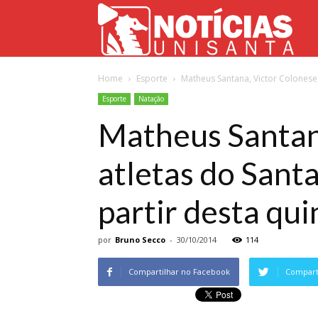
Not
Home
Esporte
Matheus Santana, Victor Colonese,
Uni
Esporte
Natação
Matheus Santana
atletas do Sant
partir desta qui
por
Bruno Secco
-
30/10/2014
114
Compartilhar no Facebook
Comparti