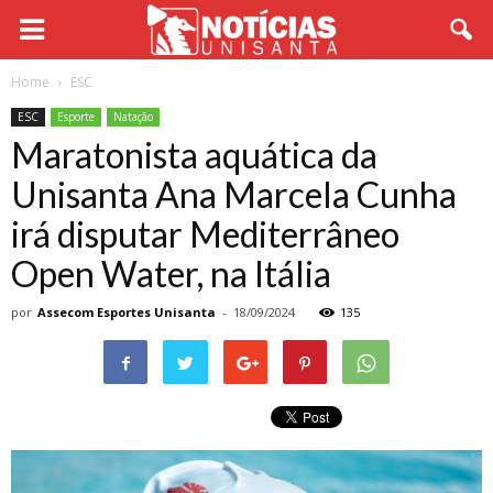
Home
ESC
ESC
Esporte
Natação
Maratonista aquática da
Unisanta Ana Marcela Cunha
irá disputar Mediterrâneo
Open Water, na Itália
por
Assecom Esportes Unisanta
-
18/09/2024
135