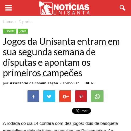
Home
Esporte
Esporte
Jogos
Jogos da Unisanta entram em
sua segunda semana de
disputas e apontam os
primeiros campeões
por
Assessoria de Comunicação
-
12/05/2012
63
A rodada do dia 14 contará com dez jogos: dois de basquete
masculino e dois de futsal masculino, no Poliesportivo. As