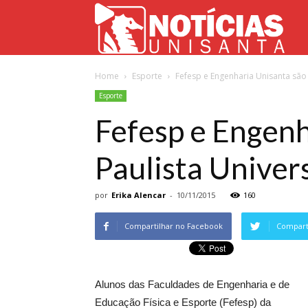
Not
Home
Esporte
Fefesp e Engenharia Unisanta são
Uni
Esporte
Fefesp e Engen
Paulista Univers
por
Erika Alencar
-
10/11/2015
160
Compartilhar no Facebook
Comparti
Alunos das Faculdades de Engenharia e de
Educação Física e Esporte (Fefesp) da