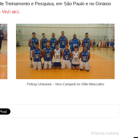
 de Treinamento e Pesquisa, em São Paulo e no Ginásio
m
Vezi aici
.
Fefesp Unisanta – Vice-Campeã no Vôlei Masculino
Próxima matéria