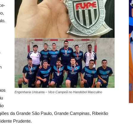
ce-
o,
lo.
a
m
nos
Engenharia Unisanta – Vice-Campeã no Handebol Masculino
iu
ão
giões da Grande São Paulo, Grande Campinas, Ribeirão
sidente Prudente.