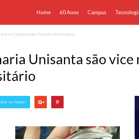
Home
60 Anos
Campus
Tecnologi
ícias
 vice no Campeonato Paulista Universitário
santa
haria Unisanta são vic
itário
lhar no Twitter