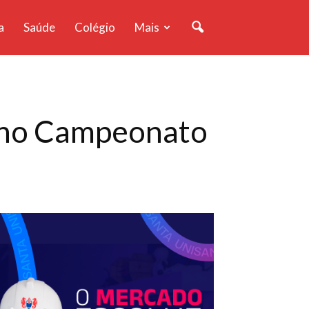
a
Saúde
Colégio
Mais
e no Campeonato