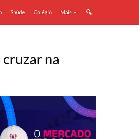
a
Saúde
Colégio
Mais
 cruzar na