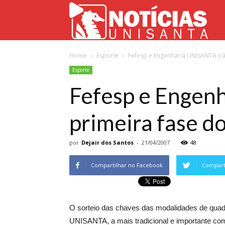
Not
Home
Esporte
Fefesp e Engenharia UNISANTA irão
Uni
Esporte
Fefesp e Engenh
primeira fase do
por
Dejair dos Santos
-
21/04/2007
48
Compartilhar no Facebook
Comparti
O sorteio das chaves das modalidades de quad
UNISANTA, a mais tradicional e importante com