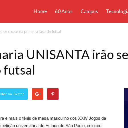
Home
60 Anos
Campus
Tecnologi
ícias
 se cruzar na primeira fase do futsal
santa
aria UNISANTA irão se
 futsal
lhar no Twitter
ra e mais o tênis de mesa masculino dos XXIV Jogos da
petição universitária do Estado de São Paulo, colocou