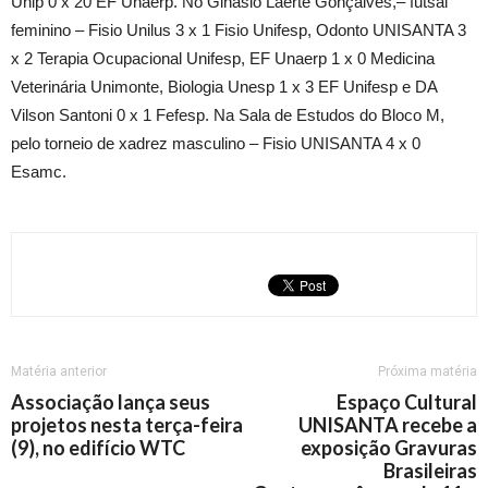
Unip 0 x 20 EF Unaerp. No Ginásio Laerte Gonçalves,– futsal
feminino – Fisio Unilus 3 x 1 Fisio Unifesp, Odonto UNISANTA 3
x 2 Terapia Ocupacional Unifesp, EF Unaerp 1 x 0 Medicina
Veterinária Unimonte, Biologia Unesp 1 x 3 EF Unifesp e DA
Vilson Santoni 0 x 1 Fefesp. Na Sala de Estudos do Bloco M,
pelo torneio de xadrez masculino – Fisio UNISANTA 4 x 0
Esamc.
Matéria anterior
Próxima matéria
Associação lança seus
Espaço Cultural
projetos nesta terça-feira
UNISANTA recebe a
(9), no edifício WTC
exposição Gravuras
Brasileiras