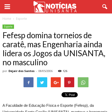
Home
Esporte
Esporte
Fefesp domina torneios de
caratê, mas Engenharia ainda
lidera os Jogos da UNISANTA,
no masculino
por
Dejair dos Santos
-
08/05/2006
126
A Faculdade de Educação Física e Esporte (Fefesp), da
Universidade Santa Cecília (UNISANTA), manteve a hegemonia