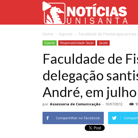
Not
Home
Esporte
Faculdade de Fisioterapia presta 
Uni
Esporte
Responsabilidade Social
Saúde
Faculdade de Fi
delegação santi
André, em julho
por
Assessoria de Comunicação
-
10/07/2012
1
Compartilhar no Facebook
Comparti