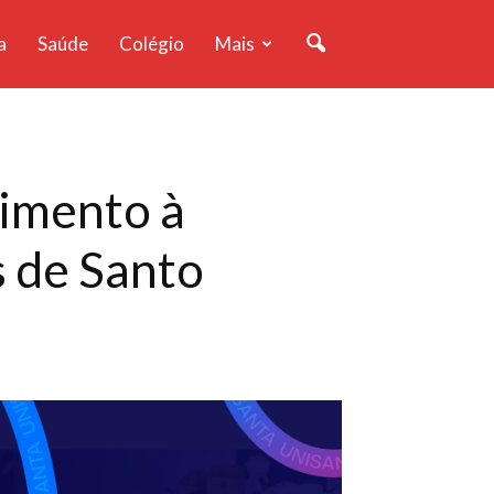
a
Saúde
Colégio
Mais
dimento à
s de Santo