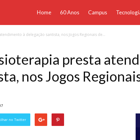
Home
60 Anos
Campus
Tecnologi
ícias
atendimento à delegação santista, nos Jogos Regionais de...
santa
sioterapia presta aten
sta, nos Jogos Regionai
07
lhar no Twitter