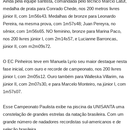
Ainda pela equipe santista, comandada pelo técnico Márcio Latuf,
medalha de prata para Conrado Chede, nos 200 metros livres
júnior II, com 1m56s43. Medalhas de bronze para Leonardo
Pereira, na mesma prova, com 1m57s48; Juan Pereyra, no
sênior, com 1m56s65. NO feminino, bronze para Marina Paco,
nos 200 livres júnior I, com 2m14s57, e Lucianne Barroncas,
júnior II, com m2m09s72.
O EC Pinheiros teve em Manuela Lyrio seu maior destaque nesta
fase inicial, com ouro e recorde de campeonato, nos 200 livres
júnior I, com 2m05s12. Ouro também para Walleska Villarim, na
júnior II, com 2m07s30, e para Marcelo Monteiro, na júnior I, com
1m57s07.
Esse Campeonato Paulista exibe na piscina da UNISANTA uma
constelação de grandes estrelas da natação brasileira. Com um
grande número de nadadores recordistas sul-americanos e de
seleção brasileira.