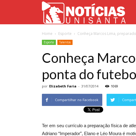
Not
Home
Esporte
Conheça Marcos Lima, preparador 
Uni
Esporte
Talentos
Conheça Marcos 
ponta do futebol
por
Elizabeth Faria
-
31/07/2014
1069
Compartilhar no Facebook
Comparti
Ter em seu currículo a preparação física de a
Adriano “Imperador”, Elano e Léo Moura é mot