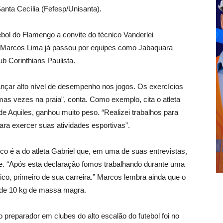
anta Cecília (Fefesp/Unisanta).
ebol do Flamengo a convite do técnico Vanderlei
o, Marcos Lima já passou por equipes como Jabaquara
ub Corinthians Paulista.
nçar alto nível de desempenho nos jogos. Os exercícios
mas vezes na praia”, conta. Como exemplo, cita o atleta
e Aquiles, ganhou muito peso. “Realizei trabalhos para
 para exercer suas atividades esportivas”.
ico é a do atleta Gabriel que, em uma de suas entrevistas,
te. “Após esta declaração fomos trabalhando durante uma
ico, primeiro de sua carreira.” Marcos lembra ainda que o
o de 10 kg de massa magra.
do preparador em clubes do alto escalão do futebol foi no