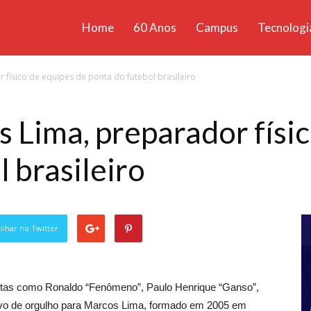
Home
60 Anos
Campus
Tecnologi
ícias
físico de equipes de ponta do futebol brasileiro
santa
Lima, preparador físic
 brasileiro
lhar no Twitter
tletas como Ronaldo “Fenômeno”, Paulo Henrique “Ganso”,
ivo de orgulho para Marcos Lima, formado em 2005 em