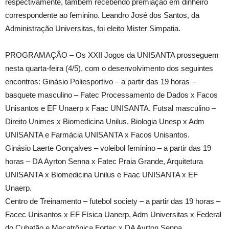
respectivamente, também recebendo premiação em dinheiro
correspondente ao feminino. Leandro José dos Santos, da
Administração Universitas, foi eleito Mister Simpatia.
PROGRAMAÇÃO – Os XXII Jogos da UNISANTA prosseguem
nesta quarta-feira (4/5), com o desenvolvimento dos seguintes
encontros: Ginásio Poliesportivo – a partir das 19 horas –
basquete masculino – Fatec Processamento de Dados x Facos
Unisantos e EF Unaerp x Faac UNISANTA. Futsal masculino –
Direito Unimes x Biomedicina Unilus, Biologia Unesp x Adm
UNISANTA e Farmácia UNISANTA x Facos Unisantos.
Ginásio Laerte Gonçalves – voleibol feminino – a partir das 19
horas – DA Ayrton Senna x Fatec Praia Grande, Arquitetura
UNISANTA x Biomedicina Unilus e Faac UNISANTA x EF
Unaerp.
Centro de Treinamento – futebol society – a partir das 19 horas –
Facec Unisantos x EF Física Uanerp, Adm Universitas x Federal
do Cubatão e Mecatrônica Fortec x DA Ayrton Senna.