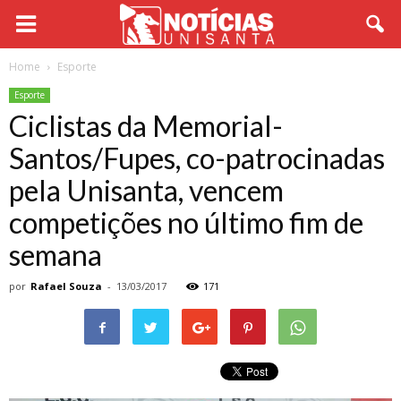
Home
Esporte
Esporte
Ciclistas da Memorial-
Santos/Fupes, co-patrocinadas
pela Unisanta, vencem
competições no último fim de
semana
por
Rafael Souza
-
13/03/2017
171