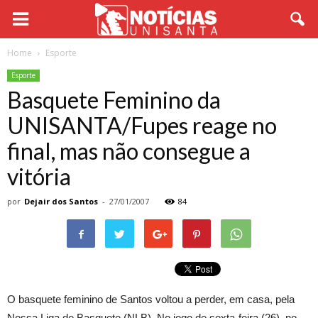
Home
Esporte
Esporte
Basquete Feminino da
UNISANTA/Fupes reage no
final, mas não consegue a
vitória
por
Dejair dos Santos
-
27/01/2007
84
O basquete feminino de Santos voltou a perder, em casa, pela
Nossa Liga de Basquete (NLB). No jogo de sexta-feira (26), no