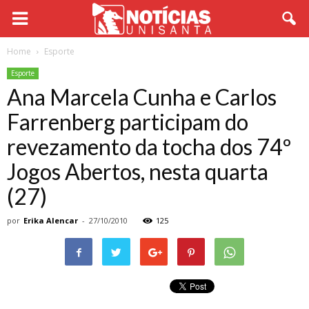
Home
Esporte
Esporte
Ana Marcela Cunha e Carlos
Farrenberg participam do
revezamento da tocha dos 74º
Jogos Abertos, nesta quarta
(27)
por
Erika Alencar
-
27/10/2010
125