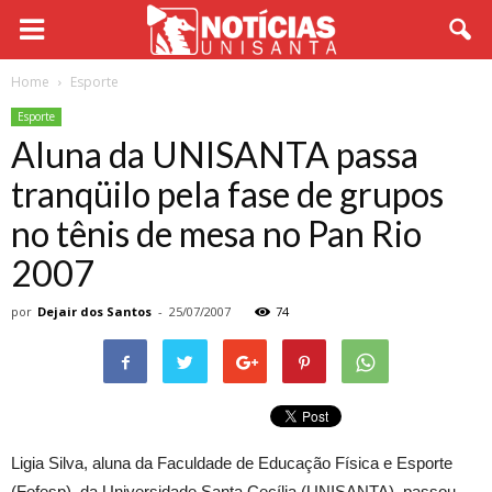
Home
Esporte
Esporte
Aluna da UNISANTA passa
tranqüilo pela fase de grupos
no tênis de mesa no Pan Rio
2007
por
Dejair dos Santos
-
25/07/2007
74
Ligia Silva, aluna da Faculdade de Educação Física e Esporte
(Fefesp), da Universidade Santa Cecília (UNISANTA), passou