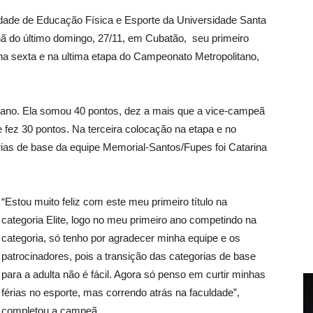
ldade de Educação Física e Esporte da Universidade Santa
ã do último domingo, 27/11, em Cubatão, seu primeiro
ia na sexta e na ultima etapa do Campeonato Metropolitano,
litano. Ela somou 40 pontos, dez a mais que a vice-campeã
e fez 30 pontos. Na terceira colocação na etapa e no
as de base da equipe Memorial-Santos/Fupes foi Catarina
“Estou muito feliz com este meu primeiro título na
categoria Elite, logo no meu primeiro ano competindo na
categoria, só tenho por agradecer minha equipe e os
patrocinadores, pois a transição das categorias de base
para a adulta não é fácil. Agora só penso em curtir minhas
férias no esporte, mas correndo atrás na faculdade”,
completou a campeã.