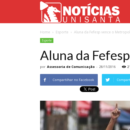
Not
Home
Esporte
Aluna da Fefesp vence o Metropol
Uni
Esporte
Aluna da Fefesp
por
Assessoria de Comunicação
-
28/11/2016
2
Compartilhar no Facebook
Comparti