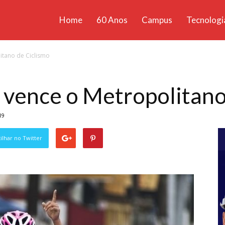
Home
60 Anos
Campus
Tecnologi
ícias
itano de Ciclismo
santa
 vence o Metropolitano
19
lhar no Twitter