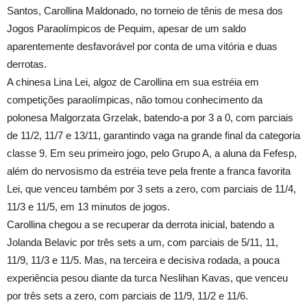
Santos, Carollina Maldonado, no torneio de tênis de mesa dos
Jogos Paraolímpicos de Pequim, apesar de um saldo
aparentemente desfavorável por conta de uma vitória e duas
derrotas.
A chinesa Lina Lei, algoz de Carollina em sua estréia em
competições paraolímpicas, não tomou conhecimento da
polonesa Malgorzata Grzelak, batendo-a por 3 a 0, com parciais
de 11/2, 11/7 e 13/11, garantindo vaga na grande final da categoria
classe 9. Em seu primeiro jogo, pelo Grupo A, a aluna da Fefesp,
além do nervosismo da estréia teve pela frente a franca favorita
Lei, que venceu também por 3 sets a zero, com parciais de 11/4,
11/3 e 11/5, em 13 minutos de jogos.
Carollina chegou a se recuperar da derrota inicial, batendo a
Jolanda Belavic por três sets a um, com parciais de 5/11, 11,
11/9, 11/3 e 11/5. Mas, na terceira e decisiva rodada, a pouca
experiência pesou diante da turca Neslihan Kavas, que venceu
por três sets a zero, com parciais de 11/9, 11/2 e 11/6.