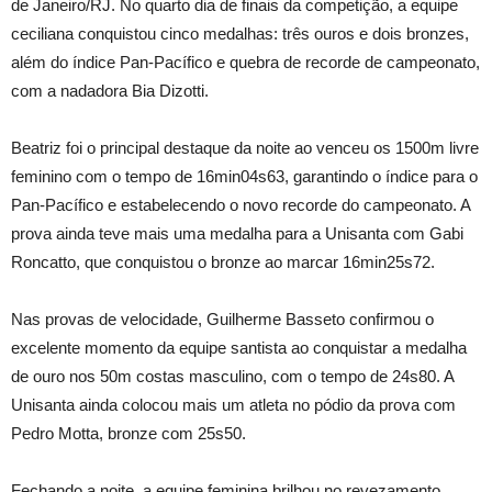
de Janeiro/RJ. No quarto dia de finais da competição, a equipe
ceciliana conquistou cinco medalhas: três ouros e dois bronzes,
além do índice Pan-Pacífico e quebra de recorde de campeonato,
com a nadadora Bia Dizotti.
Beatriz foi o principal destaque da noite ao venceu os 1500m livre
feminino com o tempo de 16min04s63, garantindo o índice para o
Pan-Pacífico e estabelecendo o novo recorde do campeonato. A
prova ainda teve mais uma medalha para a Unisanta com Gabi
Roncatto, que conquistou o bronze ao marcar 16min25s72.
Nas provas de velocidade, Guilherme Basseto confirmou o
excelente momento da equipe santista ao conquistar a medalha
de ouro nos 50m costas masculino, com o tempo de 24s80. A
Unisanta ainda colocou mais um atleta no pódio da prova com
Pedro Motta, bronze com 25s50.
Fechando a noite, a equipe feminina brilhou no revezamento