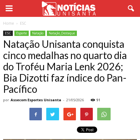
Home
ESC
ESC
Esporte
Natação
Natação_Destaque
Natação Unisanta conquista
cinco medalhas no quarto dia
do Troféu Maria Lenk 2026;
Bia Dizotti faz índice do Pan-
Pacífico
por
Assecom Esportes Unisanta
-
21/05/2026
91