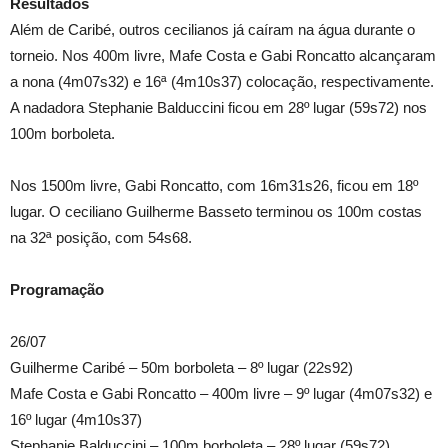
Resultados
Além de Caribé, outros cecilianos já caíram na água durante o
torneio. Nos 400m livre, Mafe Costa e Gabi Roncatto alcançaram
a nona (4m07s32) e 16ª (4m10s37) colocação, respectivamente.
A nadadora Stephanie Balduccini ficou em 28º lugar (59s72) nos
100m borboleta.
Nos 1500m livre, Gabi Roncatto, com 16m31s26, ficou em 18º
lugar. O ceciliano Guilherme Basseto terminou os 100m costas
na 32ª posição, com 54s68.
Programação
26/07
Guilherme Caribé – 50m borboleta – 8º lugar (22s92)
Mafe Costa e Gabi Roncatto – 400m livre – 9º lugar (4m07s32) e
16º lugar (4m10s37)
Stephanie Balduccini – 100m borboleta – 28º lugar (59s72)