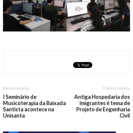
Matéria anterior
Próxima matéria
I Seminário de
Antiga Hospedaria dos
Musicoterapia da Baixada
Imigrantes é tema de
Santista acontece na
Projeto de Engenharia
Unisanta
Civil