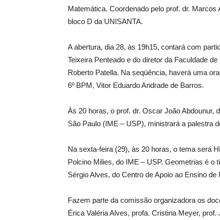
Matemática. Coordenado pelo prof. dr. Marcos A
bloco D da UNISANTA.
A abertura, dia 28, às 19h15, contará com parti
Teixeira Penteado e do diretor da Faculdade 
Roberto Patella. Na seqüência, haverá uma oraç
6º BPM, Vitor Eduardo Andrade de Barros.
Às 20 horas, o prof. dr. Oscar João Abdounur, d
São Paulo (IME – USP), ministrará a palestra 
Na sexta-feira (29), às 20 horas, o tema será H
Polcino Milies, do IME – USP. Geometrias é o tí
Sérgio Alves, do Centro de Apoio ao Ensino 
Fazem parte da comissão organizadora os docent
Érica Valéria Alves, profa. Cristina Meyer, prof