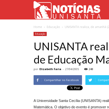
Not
Home
Educação
UNISANTA realiza, de amanhã (2
Uni
Educação
UNISANTA realiz
de Educação M
por
Elizabeth Faria
-
27/04/2005
248
Compartilhar no Facebook
Comparti
A Universidade Santa Cecília (UNISANTA) reali
Matemática. O objetivo do evento é promover r