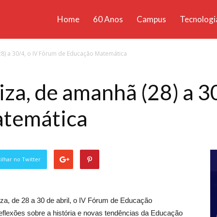
Home
60 Anos
Campus
Tecnologi
ícias
8) a 30/4, o IV Fórum de Educação Matemática
santa
a, de amanhã (28) a 30
atemática
lhar no Twitter
za, de 28 a 30 de abril, o IV Fórum de Educação
eflexões sobre a história e novas tendências da Educação