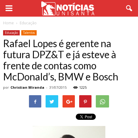
Home
Educação
Educação
Talentos
Rafael Lopes é gerente na
futura DPZ&T e já esteve à
frente de contas como
McDonald’s, BMW e Bosch
por
Christian Miranda
-
31/07/2015
1225