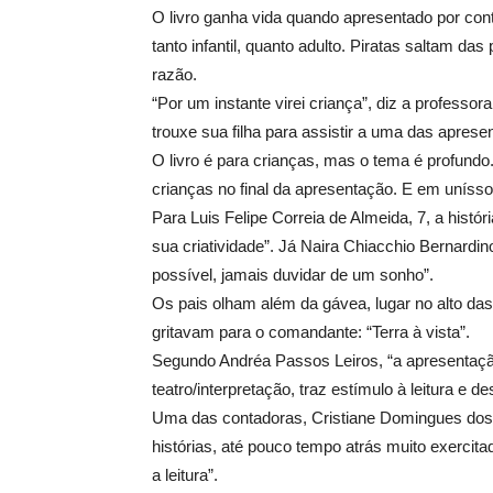
O livro ganha vida quando apresentado por cont
tanto infantil, quanto adulto. Piratas saltam d
razão.
“Por um instante virei criança”, diz a professo
trouxe sua filha para assistir a uma das apresen
O livro é para crianças, mas o tema é profundo
crianças no final da apresentação. E em uníss
Para Luis Felipe Correia de Almeida, 7, a histó
sua criatividade”. Já Naira Chiacchio Bernardin
possível, jamais duvidar de um sonho”.
Os pais olham além da gávea, lugar no alto da
gritavam para o comandante: “Terra à vista”.
Segundo Andréa Passos Leiros, “a apresentaçã
teatro/interpretação, traz estímulo à leitura e d
Uma das contadoras, Cristiane Domingues dos S
histórias, até pouco tempo atrás muito exercitad
a leitura”.