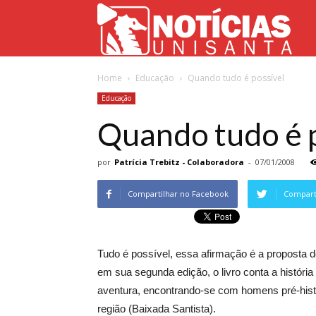
Not
Home
Educação
Quando tudo é possível
Uni
Educação
Quando tudo é 
por
Patrícia Trebitz - Colaboradora
-
07/01/2008
Compartilhar no Facebook
Comparti
Tudo é possível, essa afirmação é a proposta do l
em sua segunda edição, o livro conta a histór
aventura, encontrando-se com homens pré-histór
região (Baixada Santista).