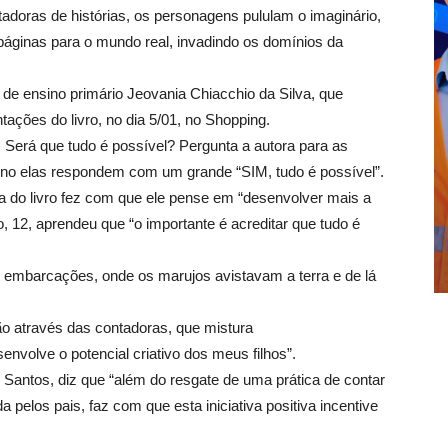
adoras de histórias, os personagens pululam o imaginário,
as páginas para o mundo real, invadindo os domínios da
ra de ensino primário Jeovania Chiacchio da Silva, que
tações do livro, no dia 5/01, no Shopping.
. Será que tudo é possível? Pergunta a autora para as
ono elas respondem com um grande “SIM, tudo é possível”.
ria do livro fez com que ele pense em “desenvolver mais a
o, 12, aprendeu que “o importante é acreditar que tudo é
s embarcações, onde os marujos avistavam a terra e de lá
o através das contadoras, que mistura
esenvolve o potencial criativo dos meus filhos”.
antos, diz que “além do resgate de uma prática de contar
a pelos pais, faz com que esta iniciativa positiva incentive