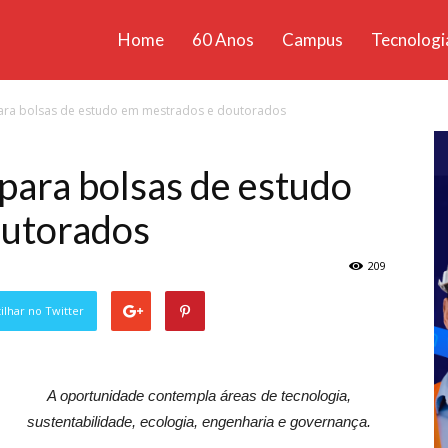
Home
60 Anos
Campus
Tecnologi
ícias
para bolsas de estudo em mestrados e doutorados
santa
 para bolsas de estudo
outorados
209
lhar no Twitter
A oportunidade contempla áreas de tecnologia,
sustentabilidade, ecologia, engenharia e governança.