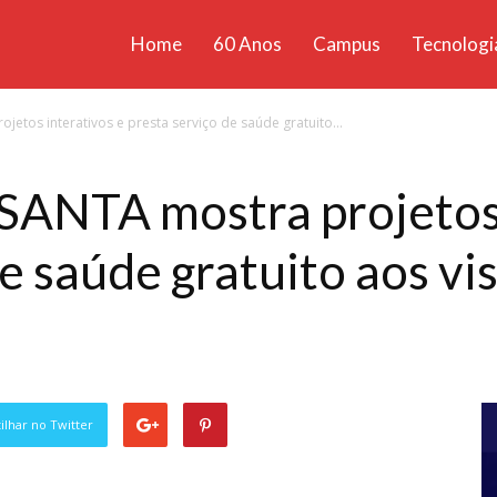
Home
60 Anos
Campus
Tecnologi
ícias
etos interativos e presta serviço de saúde gratuito...
santa
SANTA mostra projetos 
e saúde gratuito aos vi
lhar no Twitter