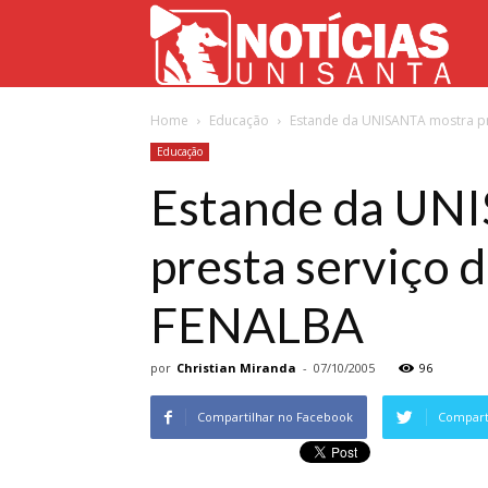
Not
Home
Educação
Estande da UNISANTA mostra proj
Uni
Educação
Estande da UNI
presta serviço d
FENALBA
por
Christian Miranda
-
07/10/2005
96
Compartilhar no Facebook
Comparti