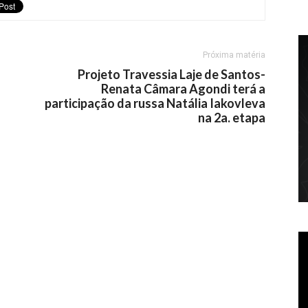
Próxima matéria
Projeto Travessia Laje de Santos-
Renata Câmara Agondi terá a
participação da russa Natália Iakovleva
na 2a. etapa