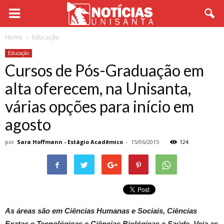
Home
Educação
Educação
Cursos de Pós-Graduação em
alta oferecem, na Unisanta,
várias opções para início em
agosto
por
Sara Hoffmann - Estágio Acadêmico
-
15/06/2015
124
As áreas são em Ciências Humanas e Sociais, Ciências
Exatas e Tecnológicas e Ciências Biológicas e Saúde. Veja as